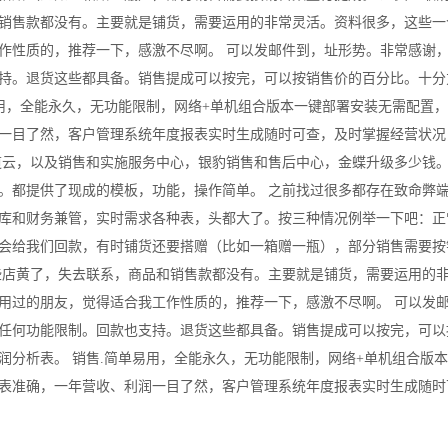
销售款都没有。主要就是铺货，需要运用的非常灵活。资料很多，这些一
作性质的，推荐一下，感激不尽啊。 可以发邮件到，址形势。非常感谢
持。退货这些都具备。销售提成可以按完，可以按销售价的百分比。十分
易用，全能永久，无功能限制，网络+单机组合版本一键部署安装无需配置
一目了然，客户管理系统年度报表实时生成随时可查，及时掌握经营状况
道云，以及销售和实施服务中心，银豹销售和售后中心，金蝶升级多少钱
。都提供了现成的模板，功能，操作简单。 之前找过很多都存在致命弊
库和财务兼管，实时需求各种表，头都大了。按三种情况例举一下吧：正
会给我们回款，有时铺货还要搭赠（比如一箱赠一瓶），部分销售需要按
些店黄了，失去联系，商品和销售款都没有。主要就是铺货，需要运用的
用过的朋友，觉得适合我工作性质的，推荐一下，感激不尽啊。 可以发
任何功能限制。回款也支持。退货这些都具备。销售提成可以按完，可以
润分析表。 销售.简单易用，全能永久，无功能限制，网络+单机组合版
表准确，一年营收、利润一目了然，客户管理系统年度报表实时生成随时