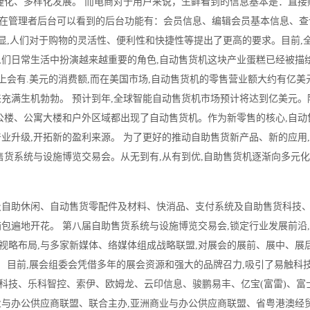
捷化、多样化发展。 而电商对于用户来说，生鲜看到的信息基本是：直接
在管理者后台可以看到的后台功能有：会员信息、编辑会员基本信息、查
明显,人们对于购物的灵活性、便利性和快捷性等提出了更高的要求。目前,
人们日常生活中扮演越来越重要的角色,自动售货机这块产业蛋糕已经被描
上会有.美元的消费额,而在美国市场,自动售货机的零售营业额大约有亿美
充满生机勃勃。 预计到年,全球智能自动售货机市场预计将达到亿美元。
公楼、公寓大楼和户外区域都出现了自动售货机。作为新零售的核心,自动
业升级,开拓新的盈利来源。 为了更好的推动自助售货新产品、新的应用
售货系统与设施博览交易会。从无到有,从有到优,自助售货机逐渐向多元
及自助休闲、自动售货零配件及材料、快消品、支付系统及自助售货科技、
包遍地开花。 第八届自助售货系统与设施博览交易会,锁定行业发展前沿
视略布局,与多家新媒体、络媒体组成战略联盟,对展会的展前、展中、展
。 目前,展会组委会凭借多年的展会资源和强大的品牌召力,吸引了易触科
科技、乐科智控、索伊、欧姆龙、云印信息、骏鹏易丰、亿宝(富雷)、富
业与办公供应商联盟、联合主办,亚洲商业与办公供应商联盟、省粤港澳经