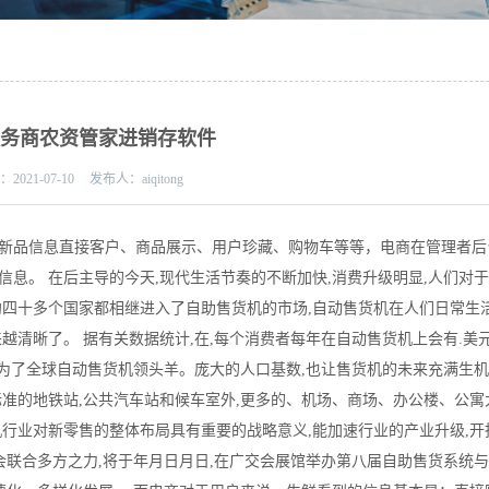
服务商农资管家进销存软件
期：
2021-07-10
发布人：
aiqitong
新品信息直接客户、商品展示、用户珍藏、购物车等等，电商在管理者后
息。 在后主导的今天,现代生活节奏的不断加快,消费升级明显,人们对
约四十多个国家都相继进入了自助售货机的市场,自动售货机在人们日常生
越清晰了。 据有关数据统计,在,每个消费者每年在自动售货机上会有.美
成为了全球自动售货机领头羊。庞大的人口基数,也让售货机的未来充满生机
准的地铁站,公共汽车站和候车室外,更多的、机场、商场、办公楼、公寓
行业对新零售的整体布局具有重要的战略意义,能加速行业的产业升级,开
会联合多方之力,将于年月日月日,在广交会展馆举办第八届自助售货系统