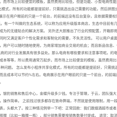
。而市场上比较便宜的模板，虽然费用比较低，但是功能、小型电商性能
享化模式，所有的功能都是提前好，只需挑选出自己需要的功能，然后拼图
展示在用户眼前的只是一个前台，的前端远没有后台复杂，且依据需要权
跃。有一个叫做的生态系统，可以称为应用升级版本商店，生态中目前有
成为的无缝贴合的解决方案。 另外还大胆推出了行业的预配置，开箱即
同时又满足客户个性化需求和客制化的需要，不失灵活性。 可以用户桌
，用户可以随时随地使用，为商家增加商业交易的机会；而且新品信息、
电商的对行业发展具有很多益处。那么电商有哪些要求和注意事项呢。的
成本等等，所以费用通常万起步。而市场上比较便宜的模板，虽然费用比
各种问题。 怎么发布小程序共享化模式，所有的功能都是提前好，只需挑
而且成本可以节约%左右。电商展示在用户眼前的只是一个前台，的前端
。
，银豹销售和售后中心，金蝶升级多少钱。专注于管理，于云，团队强大
，操作简单。 之前找过很多都存在致命弊端，不然就是使用限制，用一
表，头都大了。按三种情况例举一下吧：正常回款：我们跟烟酒超市或者
搭赠（比如一箱赠一瓶），部分销售需要按销售数量付提成。 退货：取