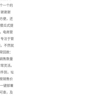
个一个的
，谢谢谢
方便，还
，傻瓜式提
，电商管
。专注于管
端，不然就
常回款：
销售数量
非常灵活。
邮件到，址
按销售价
本一键部署
可查，及