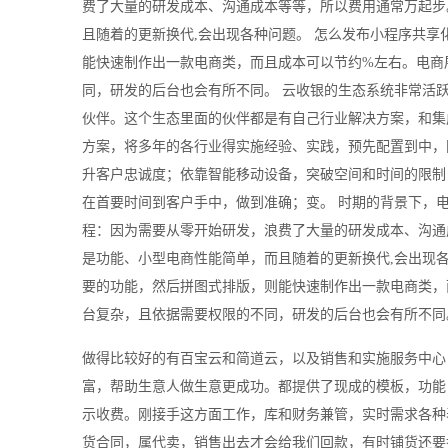
费了大量的研发成本、沟通成本等等，所以费用通常万起步
且随着的更新换代,会出现各种问题。 怎么发布小程序共
能快速制作出一款电商类，而且成本可以节约%左右。电商
同，研发的后台也会有所不同。 云收银的生态系统非常活
伙伴。这个生态里面的伙伴都是有自己行业解决方案，和集
方案，将多年的各行业得实施经验、实践，预先配置到中，
升客户忠诚度；依靠智能移动设备，突破空间和时间的限制
在首要时间到客户手中，做到准确；变。 时期的背景下，
程：因为需要从零开始研发，浪费了大量的研发成本、沟通
是功能、小型电商性能简单，而且随着的更新换代,会出现
要的功能，然后拼图式排版，则能快速制作出一款电商类，
台复杂，且依据需要权限的不同，研发的后台也会有所不同
做得比较好的有百宝云和简道云，以及销售和实施服务中心
富，帮助生意人做生意更成功。都提供了现成的模板，功能
示收费。刚接手这方面工作，库和财务兼管，实时需求各种
货合同，属代卖，销售出去才会给我们回款，有时铺货还要