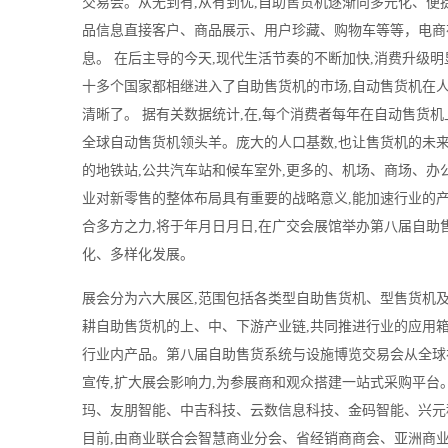
交易会。从无到有,从有到优,自助售货机逐渐向多元化、便
品信息直接客户、商品展示、用户珍藏、购物车等等，电商
息。 在后主导的今天,现代生活节奏的不断加快,消费升级
十多个国家都相继进入了自助售货机的市场,自动售货机在
清晰了。 据有关数据统计,在,每个消费者每年在自动售货机
全球自动售货机领头羊。庞大的人口基数,也让售货机的未来
的地铁站,公共汽车站和候车室外,更多的、机场、商场、办
业对新零售的整体布局具有重要的战略意义,能加速行业的产
合多方之力,将于年月日月日,在广交会展馆举办第八届自助
化、多样化发展。
展会分为六大展区,范围包括各类型自助售货机、型售货机
耕自助售货机的上、中、下游产业链,共同推进行业的应用箱
行业内产品。第八届自助售货系统与设施博览交易会从全球
宣传,扩大展会影响力,为参展商和观众搭建一站式采购平台
玛、友朋智能、中吉科技、云数信息科技、金码智能、兴元
目前,由商业联合会智慧商业分会、省经销商商会、亚洲商