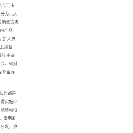
的部门专
会分为六大
自助售货机
业内产品。
,扩大展
、友朋智
前,由商
进会、省对
家那里寻
伙伴都是
业得实施经
智能移动设
，做到准
始研发，浪