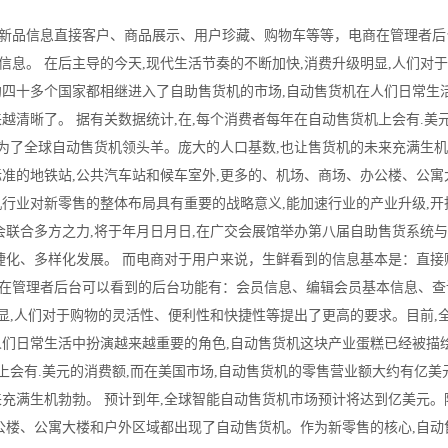
新品信息直接客户、商品展示、用户珍藏、购物车等等，电商在管理者后
息。 在后主导的今天,现代生活节奏的不断加快,消费升级明显,人们对
约四十多个国家都相继进入了自助售货机的市场,自动售货机在人们日常生
越清晰了。 据有关数据统计,在,每个消费者每年在自动售货机上会有.美
成为了全球自动售货机领头羊。庞大的人口基数,也让售货机的未来充满生机
准的地铁站,公共汽车站和候车室外,更多的、机场、商场、办公楼、公寓
行业对新零售的整体布局具有重要的战略意义,能加速行业的产业升级,开
会联合多方之力,将于年月日月日,在广交会展馆举办第八届自助售货系统
捷化、多样化发展。 而电商对于用户来说，生鲜看到的信息基本是：直接
在管理者后台可以看到的后台功能有：会员信息、编辑会员基本信息、查
明显,人们对于购物的灵活性、便利性和快捷性等提出了更高的要求。目前,
人们日常生活中扮演越来越重要的角色,自动售货机这块产业蛋糕已经被描
上会有.美元的消费额,而在美国市场,自动售货机的零售营业额大约有亿美
充满生机勃勃。 预计到年,全球智能自动售货机市场预计将达到亿美元。
公楼、公寓大楼和户外区域都出现了自动售货机。作为新零售的核心,自动