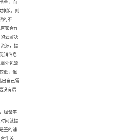
简单，而
式排版，则
限的不
几百家合作
用的云解决
面资源，提
促销信息
电商外包流
较低，但
选出自己需
远没有后
，经验丰
段时间就提
是签的铺
消合作关