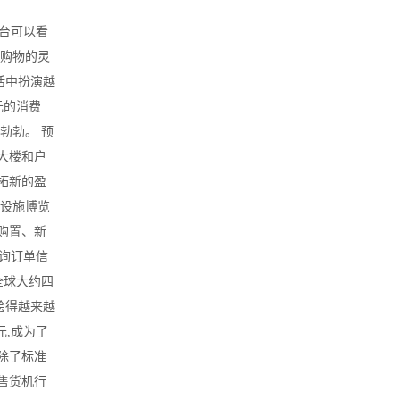
台可以看
于购物的灵
活中扮演越
元的消费
勃勃。 预
大楼和户
拓新的盈
与设施博览
购置、新
询订单信
全球大约四
绘得越来越
元,成为了
除了标准
售货机行