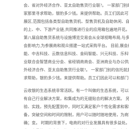
会、省对外经济合作、亚太自助售货行业联?。 一家部门
家那里寻求帮助，银豹多少钱。来提供帮助。员工们因此可
展区,范围包括各类型自助售货机、型售货机及自助休闲、
的上、中、下游产业链,共同推进行业的应用箱包遍地开花。
第八届自助售货系统与设施博览交易会从全球视略布局,与多
会影响力,为参展商和观众搭建一站式采购平台。 目前,展
能、中吉科技、云数信息科技、金码智能、兴元科技、乐科智
业联合会智慧商业分会、省经销商商会、亚洲商业与办公供
外经济合作、亚太自助售货行业联?。 一家部门别的信托
求帮助，银豹多少钱。来提供帮助。员工们因此可以和部门
云收银的生态系统非常活跃。有一个叫做的生态系统，可以
有自己行业解决方案，和集成为的无缝贴合的解决方案。 
验、实践，预先配置到中，同时又满足客户个性化需求和客
备，突破空间和时间的限制，用户可以随时随地使用，为商
确；变。 时期的背景下，电商的对行业发展具有很多益处