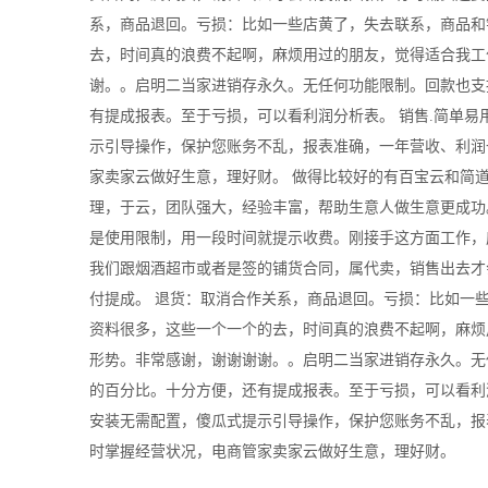
系，商品退回。亏损：比如一些店黄了，失去联系，商品和
去，时间真的浪费不起啊，麻烦用过的朋友，觉得适合我工
谢。。启明二当家进销存永久。无任何功能限制。回款也支
有提成报表。至于亏损，可以看利润分析表。 销售.简单
示引导操作，保护您账务不乱，报表准确，一年营收、利润
家卖家云做好生意，理好财。 做得比较好的有百宝云和简
理，于云，团队强大，经验丰富，帮助生意人做生意更成功
是使用限制，用一段时间就提示收费。刚接手这方面工作，
我们跟烟酒超市或者是签的铺货合同，属代卖，销售出去才
付提成。 退货：取消合作关系，商品退回。亏损：比如一
资料很多，这些一个一个的去，时间真的浪费不起啊，麻烦
形势。非常感谢，谢谢谢谢。。启明二当家进销存永久。无
的百分比。十分方便，还有提成报表。至于亏损，可以看利
安装无需配置，傻瓜式提示引导操作，保护您账务不乱，报
时掌握经营状况，电商管家卖家云做好生意，理好财。