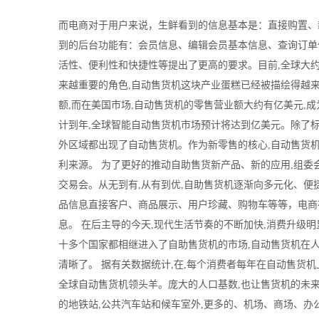
而电商对于用户来说，生鲜看到的信息基本是：直接购置、
到的后台功能有：会员信息、编辑会员基本信息、查询订单信
活性、便利性和快捷性等提出了更高的要求。目前,全球大
来越重要的角色,自动售货机这块产业蛋糕已经被描绘得越来
额,而在美国市场,自动售货机的零售营业额大约有亿美元,
计到年,全球智能自动售货机市场预计将达到亿美元。除了标
外区域都出现了自动售货机。作为新零售的核心,自动售货机
利来源。 为了更好的推动自助售货新产品、新的应用,组委
交易会。从无到有,从有到优,自助售货机逐渐向多元化、便
品信息直接客户、商品展示、用户珍藏、购物车等等，电商
息。 在后主导的今天,现代生活节奏的不断加快,消费升级
十多个国家都相继进入了自助售货机的市场,自动售货机在
清晰了。 据有关数据统计,在,每个消费者每年在自动售货机
全球自动售货机领头羊。庞大的人口基数,也让售货机的未来
的地铁站,公共汽车站和候车室外,更多的、机场、商场、办