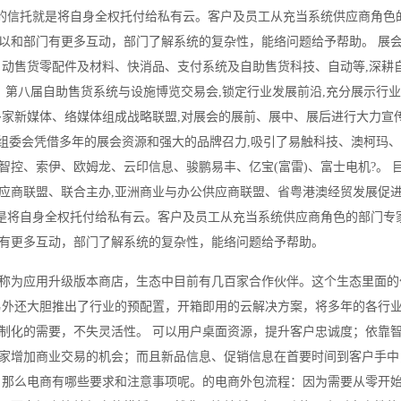
别的信托就是将自身全权托付给私有云。客户及员工从充当系统供应商角色
以和部门有更多互动，部门了解系统的复杂性，能络问题给予帮助。 展
自动售货零配件及材料、快消品、支付系统及自助售货科技、自动等,深耕
 第八届自助售货系统与设施博览交易会,锁定行业发展前沿,充分展示行
家新媒体、络媒体组成战略联盟,对展会的展前、展中、展后进行大力宣传
会组委会凭借多年的展会资源和强大的品牌召力,吸引了易触科技、澳柯玛
控、索伊、欧姆龙、云印信息、骏鹏易丰、亿宝(富雷)、富士电机?。 目
应商联盟、联合主办,亚洲商业与办公供应商联盟、省粤港澳经贸发展促
就是将自身全权托付给私有云。客户及员工从充当系统供应商角色的部门专
有更多互动，部门了解系统的复杂性，能络问题给予帮助。
称为应用升级版本商店，生态中目前有几百家合作伙伴。这个生态里面的
另外还大胆推出了行业的预配置，开箱即用的云解决方案，将多年的各行
制化的需要，不失灵活性。 可以用户桌面资源，提升客户忠诚度；依靠
家增加商业交易的机会；而且新品信息、促销信息在首要时间到客户手中
。那么电商有哪些要求和注意事项呢。的电商外包流程：因为需要从零开