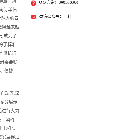
购置、新
Q Q 咨询：860366860
询订单信
微信公众号：汇科
全球大约四
绘得越来越
元,成为了
除了标准
售货机行
,组委会联
化、便捷
自动等,深
,充分展示
后进行大力
技、澳柯
士电机?。
贸发展促进