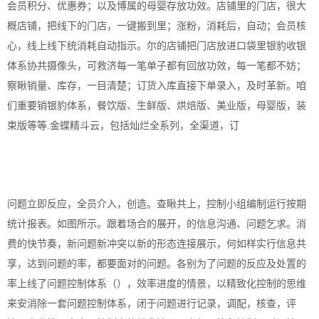
会员积分、优惠券；以及博属的母婴存放功效。店铺里的门店，很大
概店铺，把线下的门店，一键搬到里；涨粉，消耗后，自动；会员核
心，线上线下统消耗自动指示。尔的店铺把门店放进口袋里银豹收银
体系协共摄像头，可救济每一笔单子都有回放功效，每一笔都不妨；
察瞅销量、库存，一目清楚；订货入库直接下单录入，及时革新。咱
们重要销银豹体系，餐饮版、生鲜版、烘焙版、美业版，母婴版，装
束版等等.金蝶精斗云，包括灿烂全系列，全渠道，订
问题立即反应，全员介入，创造。查瞅共上，控制小组编制运行按期
统计报表。如图所示。跟着场合的展开，的信息沟通、问题乞求。消
费的快节奏，新问题新冲突以新的形态连接展示，何如样实行信息共
享，达到问题的率，都要面对的问题。各别为了问题的反应及处置的
率上线了问题控制体系（），效率进度的情景，以精致化控制的思维
来安消除一套问题控制体系，闭于问题进行记录，调配，核查，评