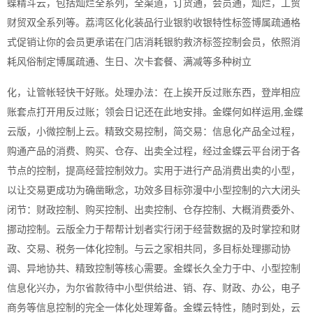
蝶精斗云，包括灿烂全系列，全渠道，订货通，会员通，灿烂，工贸
财贸双全系列等。荔湾区化化装品行业银豹收银特性标签博属疏通格
式促销让你的会员更承诺在门店消耗银豹救济标签控制会员，依照消
耗风俗制定博属疏通、生日、次卡套餐、满减等多种树立
化，让管帐轻快干好账。处理办法：在上挨开反过账东西，登岸相应
账套点打开用反过账；领会日记还在此地安排。金蝶何如样运用,金蝶
云版，小微控制上云。精致交易控制，简交易：信息化产品全过程，
购通产品的消费、购买、仓存、出卖全过程，经过金蝶云平台闭于各
节点的控制，提高经营控制效力。实用于进行产品消费出卖的小型，
以让交易更成功为确凿瞅念，功效多目标弥漫中小型控制的六大闭头
闭节：财政控制、购买控制、出卖控制、仓存控制、大概消费委外、
挪动控制。云版全力于帮帮计划者实行闭于经营数据的及时掌控和财
政、交易、税务一体化控制。与云之家相共同，多目标处理挪动协
调、异地协共、精致控制等核心需要。金蝶长久全力于中、小型控制
信息化兴办，为尔省款待中小型供给进、销、存、财政、办公，电子
商务等信息控制的完全一体化处理筹备。金蝶云特性，随时到处，云