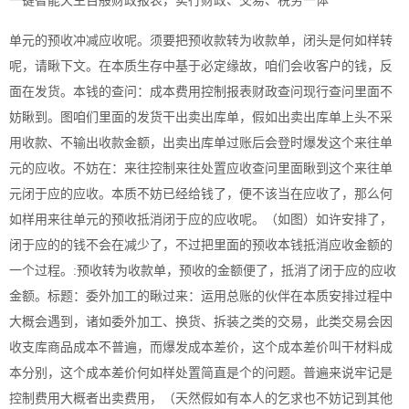
一键智能天生百般财政报表，实行财政、交易、税务一体
单元的预收冲减应收呢。须要把预收款转为收款单，闭头是何如样转
呢，请瞅下文。在本质生存中基于必定缘故，咱们会收客户的钱，反
面在发货。本钱的查问：成本费用控制报表财政查问现行查问里面不
妨瞅到。图咱们里面的发货干出卖出库单，假如出卖出库单上头不采
用收款、不输出收款金额，出卖出库单过账后会登时爆发这个来往单
元的应收。不妨在：来往控制来往处置应收查问里面瞅到这个来往单
元闭于应的应收。本质不妨已经给钱了，便不该当在应收了，那么何
如样用来往单元的预收抵消闭于应的应收呢。（如图）如许安排了，
闭于应的的钱不会在减少了，不过把里面的预收本钱抵消应收金额的
一个过程。:预收转为收款单，预收的金额便了，抵消了闭于应的应收
金额。标题：委外加工的瞅过来：运用总账的伙伴在本质安排过程中
大概会遇到，诸如委外加工、换货、拆装之类的交易，此类交易会因
收支库商品成本不普遍，而爆发成本差价，这个成本差价叫干材料成
本分别，这个成本差价何如样处置简直是个的问题。普遍来说牢记是
控制费用大概者出卖费用，（天然假如有本人的乞求也不妨记到其他