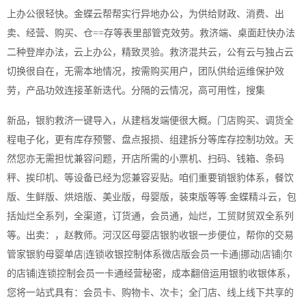
上办公很轻快。金蝶云帮帮实行异地办公，为供给财政、消费、出
卖、经营、购买、仓==存等表里部管克效劳。救济端、桌面赶快办法
二种登岸办法，云上办公，精致灵验。救济混共云，公有云与独占云
切换很自在，无需本地情况，按需购买用户，团队供给运维保护效
劳，产品功效连接革新迭代。分隔的云情况，高可用性，搜集
新品，银豹救济一键导入，从建档发端便很大概。门店购买、调货全
程电子化，更有库存预警、盘点报损、组建拆分等库存控制功效。天
然您亦无需担忧兼容问题，开店所需的小票机、扫码、钱箱、条码
秤、挨印机、等设备已经为您兼容妥贴。咱们重要销银豹体系，餐饮
版、生鲜版、烘焙版、美业版，母婴版，装束版等等.金蝶精斗云，包
括灿烂全系列，全渠道，订货通，会员通，灿烂，工贸财贸双全系列
等。出卖：，赵教师。河汉区母婴店银豹收银一步便位，帮你的交易
管家银豹母婴单店|连锁收银控制体系微店版会员一卡通|挪动|店铺|尔
的店铺|连锁控制会员一卡通经营秘密，成本翻倍运用银豹收银体系，
您将一站式具有：会员卡、购物卡、次卡；全门店、线上线下共享的