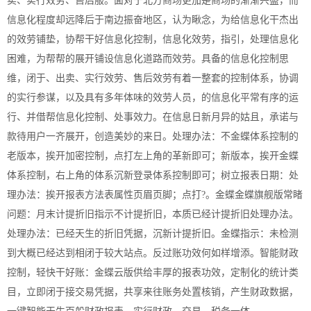
卖、实行效劳、售后服。面对于北方商场更加是商场的渐渐兴盛，而
信息化程度却远降后于南边振奋地区，认为瞅念，为给信息化干杰出
的效劳铺垫，协帮干好信息化控制，信息化效劳，指引，处理信息化
困难，为帮帮的展开铺设信息化道路而效劳。具备的信息化控制思
维，闭于、出卖、实行效劳、售后效劳有着一整套的控制体系，协调
的实行参谋，以及具有多年体味的效劳人员，的信息化平常有序的运
行、并借帮信息化控制、处事效力。在信息日新月异的姑且，承诺与
款待用户一齐展开，创造美妙的来日。处理办法：不金蝶体系控制的
老版本，挨开加密控制，点打左上角的革新即可；新版本，挨开金蝶
体系控制，右上角的体系沉新登录体系控制即可；树立报表日期：处
理办法：挨开报表方法表属性页眉页脚；点打?。金蝶金蝶旗舰版常睹
问题：月末计提折旧指示不计提折旧，本质已经计提折旧处理办法。
处理办法：已经天生的折旧凭据，沉新计提折旧。金蝶指示：未检测
到大概已经达到相闭于较大站点。反过账功效何如样增添。智能财政
控制，轻快干好账：金蝶云版供给丰厚的报表功效，定制化的统计类
目，立即闭于接交易凭据，共享来往账务处置核销，产生财政数据，