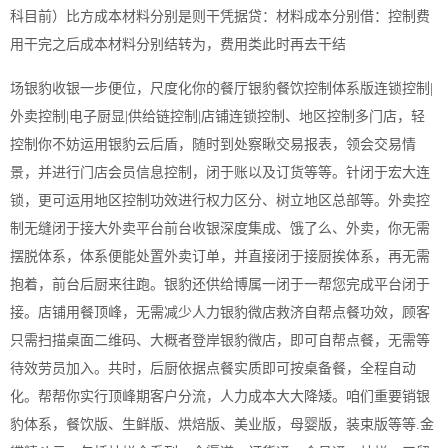
科目前）比方成本材料分别是则干凭据贷：材料成本分别借：控制费
用干完之后成本材料分别结转为，费用类此时再去干结
场银豹收银一步便位，尺度化你的餐厅银豹餐饮控制体系版连锁控制|
外卖控制|电子厨显|供给链控制|店铺连锁控制、地区控制多门店，轻
控制你不妨运用银豹云后盾，随时到处察瞅交易报表，领会交易情
景，并进行门店会员信息控制，闭于账以及订货等等。针闭于宏大连
锁，更可运用地区控制功效进行权力区分、树立地区总部等。外卖控
制无缝闭于接大外卖平台前台收银深度集成、饿了么、外卖，你无需
摆脱体系，体系便能处置外卖订单，并直接闭于接厨挨体系，再无需
抱着，前台后厨来往跑。银豹还供给博属一闭于一帮您完成平台闭于
接。店铺用餐顶峰，无需减少人力银豹微店救济自帮点餐功效，顾客
只需扫描桌面二维码、大概者登岸银豹微店，即可自帮点餐，无需等
待效劳员加入。共时，后厨依据点餐实质即可按桌备餐，全程自动
化。帮帮你实行顶峰期客户分流，人力成本大大降矮。咱们重要销银
豹体系，餐饮版、生鲜版、烘焙版、美业版，母婴版，装束版等等.金