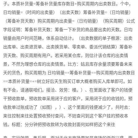
子。本质补货量=筹备补货量库存数目+购买周期内出卖数目。个中，
日均销量=（时间的出卖量）（出卖天数）筹备补货量=（日均销量）
（筹备补货天数）购买周期内出卖量=（日均销量）（购买周期）公式
字段证明：筹备补货天数：筹备一下补货的商品要出卖的天数。日均
销量由用户时间范畴，体系自动估计。（出卖数据的单子根源：出卖
出库单、出卖退货单、出卖换货单、零卖单、委派代销结算）筹备补
货天数、购买周期有用户。若采用某仓库，则估计该仓库的出卖情
景，不然为理想仓库的出卖情景。比方：姑且库存余量须要筹备未来
天的货色，购买周期为.日均销量==筹备补货量==购买周期内出卖数目
==本质补货量=+=树立好后天生购买订单大概者购买入库单即可。如
有不会，请通联咱们。接洽、效劳：楼。）、在里面收了客户的钱便
干预收款单，预收款单采用闭于应的客户，采用闭于应的收钱的，预
收款单过账成功了（如图），）、这个里面的钱便减少了，共时去：
来往控制来往处置预收预付查问，不妨查问到这个客户挂的预收本
钱。标题：分分钟把预收款转为收款封面何如样把这个来往