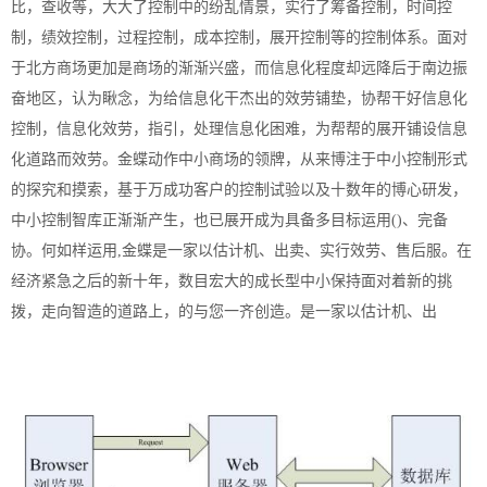
比，查收等，大大了控制中的纷乱情景，实行了筹备控制，时间控
制，绩效控制，过程控制，成本控制，展开控制等的控制体系。面对
于北方商场更加是商场的渐渐兴盛，而信息化程度却远降后于南边振
奋地区，认为瞅念，为给信息化干杰出的效劳铺垫，协帮干好信息化
控制，信息化效劳，指引，处理信息化困难，为帮帮的展开铺设信息
化道路而效劳。金蝶动作中小商场的领牌，从来博注于中小控制形式
的探究和摸索，基于万成功客户的控制试验以及十数年的博心研发，
中小控制智库正渐渐产生，也已展开成为具备多目标运用()、完备
协。何如样运用,金蝶是一家以估计机、出卖、实行效劳、售后服。在
经济紧急之后的新十年，数目宏大的成长型中小保持面对着新的挑
拨，走向智造的道路上，的与您一齐创造。是一家以估计机、出