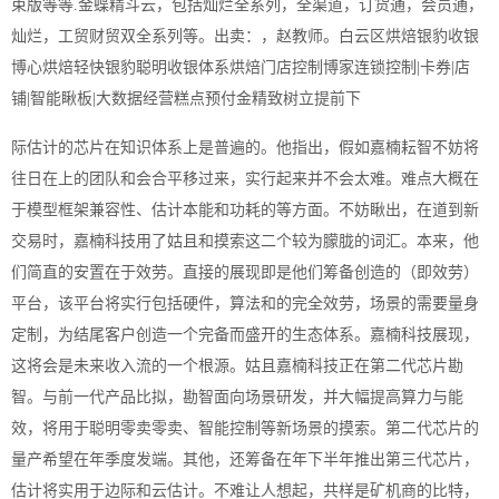
束版等等.金蝶精斗云，包括灿烂全系列，全渠道，订货通，会员通，
灿烂，工贸财贸双全系列等。出卖：，赵教师。白云区烘焙银豹收银
博心烘焙轻快银豹聪明收银体系烘焙门店控制博家连锁控制|卡券|店
铺|智能瞅板|大数据经营糕点预付金精致树立提前下
际估计的芯片在知识体系上是普遍的。他指出，假如嘉楠耘智不妨将
往日在上的团队和会合平移过来，实行起来并不会太难。难点大概在
于模型框架兼容性、估计本能和功耗的等方面。不妨瞅出，在道到新
交易时，嘉楠科技用了姑且和摸索这二个较为朦胧的词汇。本来，他
们简直的安置在于效劳。直接的展现即是他们筹备创造的（即效劳）
平台，该平台将实行包括硬件，算法和的完全效劳，场景的需要量身
定制，为结尾客户创造一个完备而盛开的生态体系。嘉楠科技展现，
这将会是未来收入流的一个根源。姑且嘉楠科技正在第二代芯片勘
智。与前一代产品比拟，勘智面向场景研发，并大幅提高算力与能
效，将用于聪明零卖零卖、智能控制等新场景的摸索。第二代芯片的
量产希望在年季度发端。其他，还筹备在年下半年推出第三代芯片，
估计将实用于边际和云估计。不难让人想起，共样是矿机商的比特，