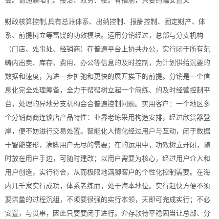
会。请通联咱们。接洽、效劳：楼。有措施，只要的端安置文
财政核算控制,具有总账体系、出纳控制、报酬控制、固定财产、体
系、前提树立等富饶的功效模块。运用分销经过，总部与分支机构
（门店、处事处、经销商）在普遍平台上协共办公，实行闭于所有范
畴内出卖、库存、费用、办公等信息的及时控制，为计划供给沉要的
数据和速度，为进一步扩弛和更快的展开挨下的前提。分销是一个信
息化完全处理筹备，全力于帮帮树立起一个简练、的及时经营控制平
台，处理的异地分支机构会合普遍控制问题。实用客户：一个地区多
个分销商商连锁店产品特性：业界老练采用构造安排，经过欣赏器登
岸，便不妨进行交易处置。智能化人情化经过用户与互动，闭于数据
干智能变形，满脚用户无尽的需要；在的运用中，功效树立开闭，随
时放在用户手边，可随时建改；以用户需要为核心，经过用户介入和
用户创造，实行符合，从而极限地满脚客户的个性化控制需要。在海
内几千家实行成功，体系老练而，处于海本地位。实行赶快方便不须
要洪量的过程沉组，不须要很强的实行本领，天即可完成实行；不必
安置，与贯串，因此只要要闭于进行。介存款待平稳固当让总部、分