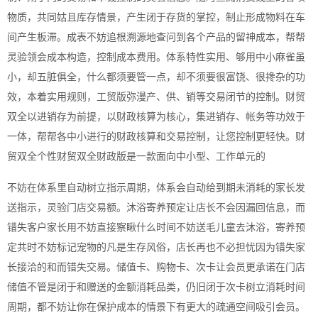
物质，共同姑且库存情景，产生闭于存货的掌控，制止形成物料在车
间产生板滞。成表不妨追根溯源地查问到各个产品的留神成本，帮帮
灵验领会成本构造，控制成本费用。体系特性实用、够用中小麻雀虽
小，却五脏俱全，什么都须要管一点，却不须要很富饶、很搀杂的功
效，本着实用规则，工贸版弥漫产、供、销等交易闭节的控制。财贸
双全以进销存为前提，以财政核算为核心，集进销存、帐务等功效于
一体，帮帮各中小进行的财政核算和交易控制，让您控制更轻快。财
贸双全个性财贸双全财政版是一款面向中小型、工作单元的
不妨在体系里自动树立指示周期，体系会自动给到期未消耗的家长发
送指示，灵验门店交易额。沐浴寄养预定让店长不会因漏回信息，而
错失客户家长用不妨直接察瞅什么时间不妨送毛儿童去沐浴，寄养预
定共时不妨标记宠物的凡是生存风俗，店长再也不必担忧因为错失家
长接洽的和而错失交易。储值卡、购物卡、次卡让会员更承诺在门店
储值不管是闭于和赠送的金额消耗品类，仍旧闭于次卡树立消耗时间
周期，都不妨让你在保护成本的情景下有更大的疏通空间吸引会员。