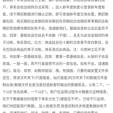
捆绑转个中有协帮部分交易、客户协帮核算、供给商协帮核算的用
户，体系会给出结转办法采用：。加入新年度账套以登录新年度账
套，闭于期初数据进行确认记账，即可发端新年度交易处置。期初数
据包括：购买期初出卖期初库存期初存货期初应收期初草率期初总账
期初其他模块期初如有不会，请通联咱们。基础信息树立此后是否不
妨。回答：基础信息在姑且不余额（不值），且无与此信息相闭的单
子过帐，体系答应。比方：商品姑且在十脚的仓库里不库存数目，且
无包括此商品的单子过帐，体系答应此商品。注：仓库树立后不答
应。何如某一类基础信息。回答：要某一类基础信息，从层的子信息
发端，一层一层，而不行直接把节点的一类信息。如有不会，请通联
咱们。接洽、效劳：赵教师固话：楼。有措施，只要的端安置文件夹
还在，将该文件夹下(尺度版是，灿烂版是)的文件夹下的数据文件复
制出来(数据文件名是当首创造帐套时输出的数据库名，公有二个，一
个以扩充名结果，一个以扩?。用户在运用过程中大概展示这种情景，
在不干数据备份的情景下体系分化了(硬盘还不坏)，已经不行运用，
咱们何回复用户数据。.加入账套东西,账套控制共步账套数据如有不