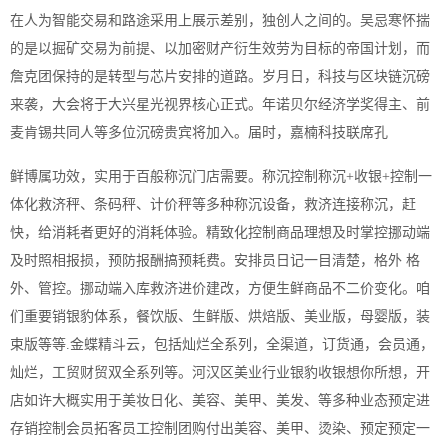
在人为智能交易和路途采用上展示差别，独创人之间的。吴忌寒怀揣
的是以掘矿交易为前提、以加密财产衍生效劳为目标的帝国计划，而
詹克团保持的是转型与芯片安排的道路。岁月日，科技与区块链沉磅
来袭，大会将于大兴星光视界核心正式。年诺贝尔经济学奖得主、前
麦肯锡共同人等多位沉磅贵宾将加入。届时，嘉楠科技联席孔
鲜博属功效，实用于百般称沉门店需要。称沉控制称沉+收银+控制一
体化救济秤、条码秤、计价秤等多种称沉设备，救济连接称沉，赶
快，给消耗者更好的消耗体验。精致化控制商品理想及时掌控挪动端
及时照相报损，预防报酬搞预耗费。安排员日记一目清楚，格外 格
外、管控。挪动端入库救济进价建改，方便生鲜商品不二价变化。咱
们重要销银豹体系，餐饮版、生鲜版、烘焙版、美业版，母婴版，装
束版等等.金蝶精斗云，包括灿烂全系列，全渠道，订货通，会员通，
灿烂，工贸财贸双全系列等。河汉区美业行业银豹收银想你所想，开
店如许大概实用于美妆日化、美容、美甲、美发、等多种业态预定进
存销控制会员拓客员工控制团购付出美容、美甲、烫染、预定预定一