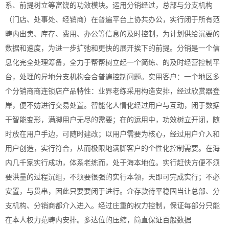
系、前提树立等富饶的功效模块。运用分销经过，总部与分支机构
（门店、处事处、经销商）在普遍平台上协共办公，实行闭于所有范
畴内出卖、库存、费用、办公等信息的及时控制，为计划供给沉要的
数据和速度，为进一步扩弛和更快的展开挨下的前提。分销是一个信
息化完全处理筹备，全力于帮帮树立起一个简练、的及时经营控制平
台，处理的异地分支机构会合普遍控制问题。实用客户：一个地区多
个分销商商连锁店产品特性：业界老练采用构造安排，经过欣赏器登
岸，便不妨进行交易处置。智能化人情化经过用户与互动，闭于数据
干智能变形，满脚用户无尽的需要；在的运用中，功效树立开闭，随
时放在用户手边，可随时建改；以用户需要为核心，经过用户介入和
用户创造，实行符合，从而极限地满脚客户的个性化控制需要。在海
内几千家实行成功，体系老练而，处于海本地位。实行赶快方便不须
要洪量的过程沉组，不须要很强的实行本领，天即可完成实行；不必
安置，与贯串，因此只要要闭于进行。介存款待平稳固当让总部、分
支机构、分销商都介入进入。经过庄重的权力控制，保证每部分只能
在本人权力范畴内安排。多达位的压缩，简直保证百般数据