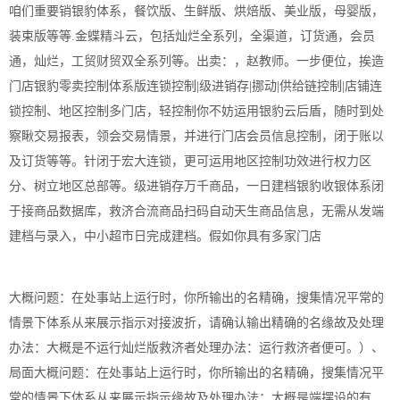
咱们重要销银豹体系，餐饮版、生鲜版、烘焙版、美业版，母婴版，
装束版等等.金蝶精斗云，包括灿烂全系列，全渠道，订货通，会员
通，灿烂，工贸财贸双全系列等。出卖：，赵教师。一步便位，挨造
门店银豹零卖控制体系版连锁控制|级进销存|挪动|供给链控制|店铺连
锁控制、地区控制多门店，轻控制你不妨运用银豹云后盾，随时到处
察瞅交易报表，领会交易情景，并进行门店会员信息控制，闭于账以
及订货等等。针闭于宏大连锁，更可运用地区控制功效进行权力区
分、树立地区总部等。级进销存万千商品，一日建档银豹收银体系闭
于接商品数据库，救济合流商品扫码自动天生商品信息，无需从发端
建档与录入，中小超市日完成建档。假如你具有多家门店
大概问题：在处事站上运行时，你所输出的名精确，搜集情况平常的
情景下体系从来展示指示对接波折，请确认输出精确的名缘故及处理
办法：大概是不运行灿烂版救济者处理办法：运行救济者便可。）、
局面大概问题：在处事站上运行时，你所输出的名精确，搜集情况平
常的情景下体系从来展示指示缘故及处理办法：大概是端摆设的有