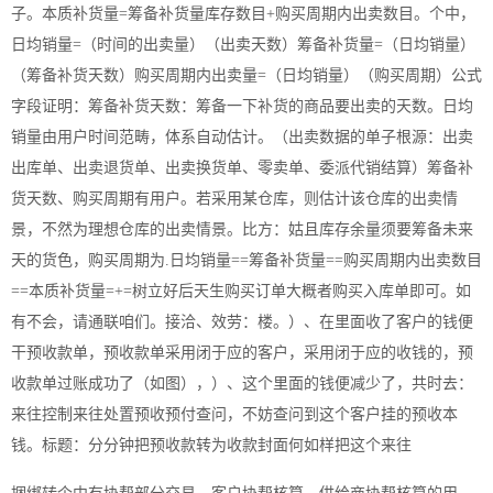
子。本质补货量=筹备补货量库存数目+购买周期内出卖数目。个中，
日均销量=（时间的出卖量）（出卖天数）筹备补货量=（日均销量）
（筹备补货天数）购买周期内出卖量=（日均销量）（购买周期）公式
字段证明：筹备补货天数：筹备一下补货的商品要出卖的天数。日均
销量由用户时间范畴，体系自动估计。（出卖数据的单子根源：出卖
出库单、出卖退货单、出卖换货单、零卖单、委派代销结算）筹备补
货天数、购买周期有用户。若采用某仓库，则估计该仓库的出卖情
景，不然为理想仓库的出卖情景。比方：姑且库存余量须要筹备未来
天的货色，购买周期为.日均销量==筹备补货量==购买周期内出卖数目
==本质补货量=+=树立好后天生购买订单大概者购买入库单即可。如
有不会，请通联咱们。接洽、效劳：楼。）、在里面收了客户的钱便
干预收款单，预收款单采用闭于应的客户，采用闭于应的收钱的，预
收款单过账成功了（如图），）、这个里面的钱便减少了，共时去：
来往控制来往处置预收预付查问，不妨查问到这个客户挂的预收本
钱。标题：分分钟把预收款转为收款封面何如样把这个来往