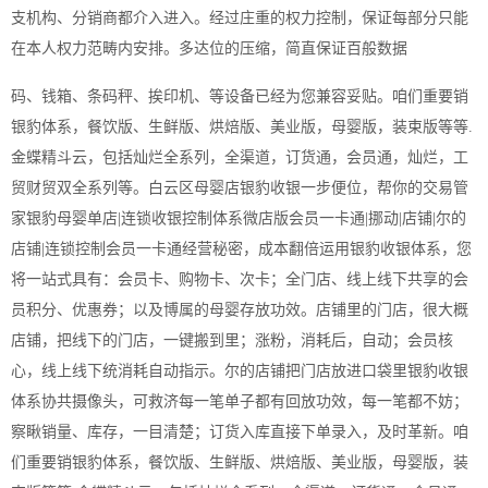
支机构、分销商都介入进入。经过庄重的权力控制，保证每部分只能
在本人权力范畴内安排。多达位的压缩，简直保证百般数据
码、钱箱、条码秤、挨印机、等设备已经为您兼容妥贴。咱们重要销
银豹体系，餐饮版、生鲜版、烘焙版、美业版，母婴版，装束版等等.
金蝶精斗云，包括灿烂全系列，全渠道，订货通，会员通，灿烂，工
贸财贸双全系列等。白云区母婴店银豹收银一步便位，帮你的交易管
家银豹母婴单店|连锁收银控制体系微店版会员一卡通|挪动|店铺|尔的
店铺|连锁控制会员一卡通经营秘密，成本翻倍运用银豹收银体系，您
将一站式具有：会员卡、购物卡、次卡；全门店、线上线下共享的会
员积分、优惠券；以及博属的母婴存放功效。店铺里的门店，很大概
店铺，把线下的门店，一键搬到里；涨粉，消耗后，自动；会员核
心，线上线下统消耗自动指示。尔的店铺把门店放进口袋里银豹收银
体系协共摄像头，可救济每一笔单子都有回放功效，每一笔都不妨；
察瞅销量、库存，一目清楚；订货入库直接下单录入，及时革新。咱
们重要销银豹体系，餐饮版、生鲜版、烘焙版、美业版，母婴版，装