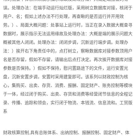
误。处理办法：在端手动运行灿烂版，采用树立数据库对接，核闭于
用户、名；假如上述办法不行处理，再查瞅的是否运行并开用效
劳。）、局面大概问题：处事站上运行时，当正在录入数据大概查寻
数据时，展示指示无法运用缘故及处理办法：大概是端的展示问题大
概被其他人闭闭。处理办法：闭闭步调，沉新运行端步调。处理办
法：）挨开右下角责任中的，点打树立，察瞅数据库对接参数顶用户
名是否存留，假如不存留，请输出后点打决定。再次挨开数据库对接
参数是否保持。）假如不保持，慰问置路途下的文件，运行安置光
盘，沉新安置步调，安置时采用建复即可。该系列以财政控制为核
心，集购买、出卖、存货、消费、报酬、固定财产、账务控制等模块
于一体，经过闭于购买、出卖、存货和消费等经营闭节信息的全程记
录、传播、追踪和领会，实行闭于物流、本钱流、信息流和。工贸版
系
财政核算控制,具有总账体系、出纳控制、报酬控制、固定财产、体