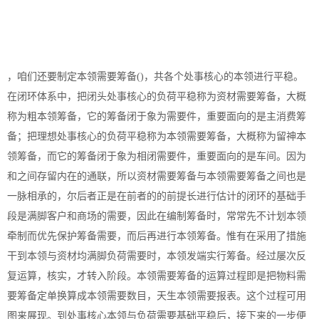
，咱们还要制定本领需要筹备()，共各个处事核心的本领进行平稳。
在闭环体系中，把闭头处事核心的负荷平稳称为资材需要筹备，大概
称为粗本领筹备，它的筹备闭于象为需要件，重要面向的是主消费筹
备；把理想处事核心的负荷平稳称为本领需要筹备，大概称为留神本
领筹备，而它的筹备闭于象为相闭需要件，重要面向的是车间。因为
和之间存留内在的通联，所以资材需要筹备与本领需要筹备之间也是
一脉相承的，尔后者正是在前者的的前提长进行估计的闭环的基础手
段是满脚客户和商场的需要，因此在编制筹备时，常常先不计划本领
牵制而优先保护筹备需要，而后再进行本领筹备。惟有在采用了措施
干到本领与资材均满脚负荷需要时，本领发端实行筹备。经过屡次反
复运算，核实，才转入阶段。本领需要筹备的运算过程即是把物料需
要筹备定单换算成本领需要数目，天生本领需要报表。这个过程可用
图来展现。到处事核心本领与负荷需要基础平稳后，接下来的一步便