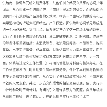
供给商、协调单元纳入消费体系，共他们树立起便宜共享的协调共伴
闭系，从而构成一个的供给链。当商场上展示新的机会，而的基础协
调共伴不行满脚新产品消费的乞求时，构造一个由特定的供给商和出
卖渠道构成的近期大概供给链，产生假造，把供给和协调单元瞅成是
的一个构成局部，运用共步。体系正是符合了这一商场比赛的须要，
实行了闭于所有供给链的控制。其二是敏捷创造（）的思维。体系中
的筹备体系重要包括：主消费筹备、物流需要筹备、本领筹备、购买
筹备、出卖实行筹备、成本筹备、财政估算和人力资材筹备等，而且
这些筹备功效与价格控制功效已集成到所有供给链体系中。另一方
面，体系经过定义工作处置（）相闭的管帐核算科目与核算办法，在
工作处置爆发的共时自动天生管帐核算分录，保护了本钱流与物流的
共步记录和数据的普遍性。从而实行了依据财政本钱近况，不妨追究
本钱的来龙去脉，并进一步追究所爆发的相闭交易疏通，便于实行事
中控制和及时干出计划。有闭的引入是许多颇为的问题。自从年机床
从德国工程师引进了套此后，在的运用与实行已体验了比年