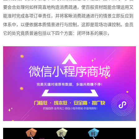
要会合处理何如样简直地构造消费疏通，使百般资材既能合理运用又
能准时完成各项订单责任，并将客瞅消费疏通进行的情景立即反应到
体系中，以便依据本质情景进行与控制，这即是现场功课控制。会员
它的处究竟质普遍包括以下四个方面：闭环体系的展示，